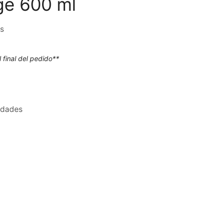
ge 600 ml
os
final del pedido**
idades