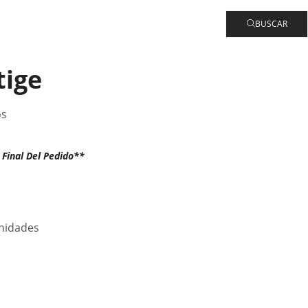
BUSCAR
tige
os
Final Del Pedido**
unidades