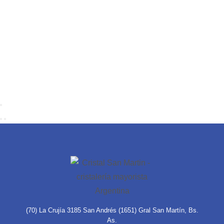
(70) La Crujía 3185 San Andrés (1651) Gral San Martín, Bs.
As.