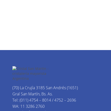
(70) La Crujía 3185 San Andrés (1651)
Gral San Martín, Bs. As.
Tel: (011) 4754 – 8014 / 4752 – 2696
WA: 11 3286 2760