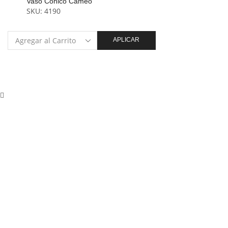
Vaso Conico Cameo
SKU:
4190
APLICAR